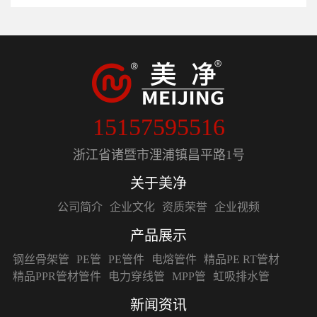
15157595516
浙江省诸暨市浬浦镇昌平路1号
关于美净
公司简介
企业文化
资质荣誉
企业视频
产品展示
钢丝骨架管
PE管
PE管件
电熔管件
精品PE RT管材
精品PPR管材管件
电力穿线管
MPP管
虹吸排水管
新闻资讯