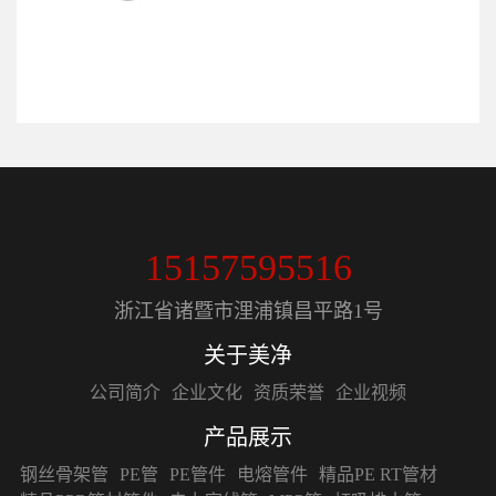
15157595516
浙江省诸暨市浬浦镇昌平路1号
关于美净
公司简介
企业文化
资质荣誉
企业视频
产品展示
钢丝骨架管
PE管
PE管件
电熔管件
精品PE RT管材