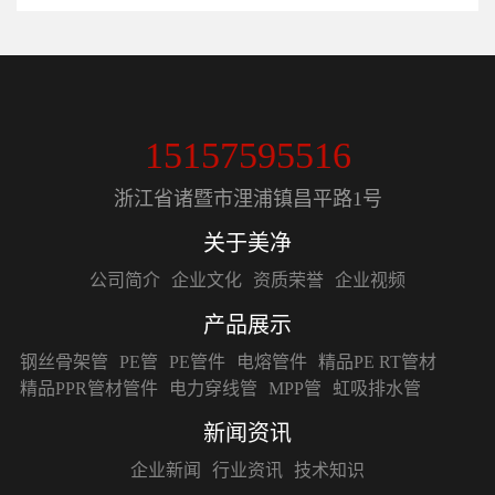
15157595516
浙江省诸暨市浬浦镇昌平路1号
关于美净
公司简介
企业文化
资质荣誉
企业视频
产品展示
钢丝骨架管
PE管
PE管件
电熔管件
精品PE RT管材
精品PPR管材管件
电力穿线管
MPP管
虹吸排水管
新闻资讯
企业新闻
行业资讯
技术知识