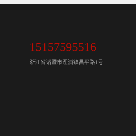
15157595516
浙江省诸暨市浬浦镇昌平路1号