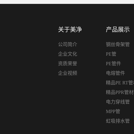
关于美净
产品展示
公司简介
钢丝骨架管
企业文化
PE管
资质荣誉
PE管件
企业视频
电熔管件
精品PE RT
精品PPR管
电力穿线管
MPP管
虹吸排水管