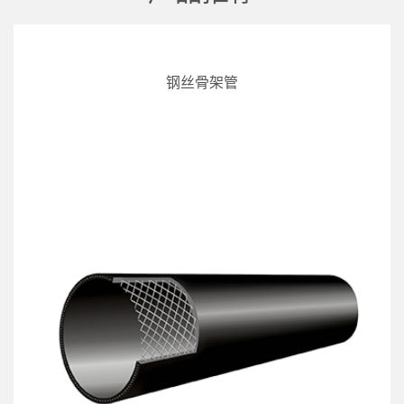
钢丝骨架管