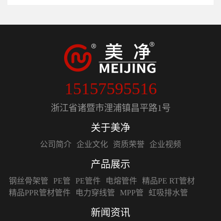
15157595516
浙江省诸暨市浬浦镇昌平路1号
关于美净
公司简介
企业文化
资质荣誉
企业视频
产品展示
钢丝骨架管
PE管
PE管件
电熔管件
精品PE RT管材
精品PPR管材管件
电力穿线管
MPP管
虹吸排水管
新闻资讯