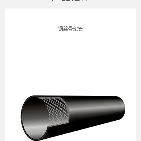
钢丝骨架管